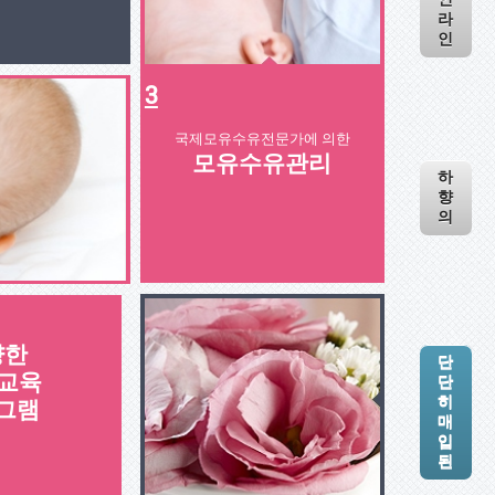
라
인
3
국제모유수유전문가에 의한
모유수유관리
하
향
의
양한
단
 교육
단
히
그램
매
입
된