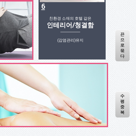
6
친환경 소재의 호텔 같은
인테리어/청결함
끈
(감염관리)유지
으
로
묶
다
수
평
중
복