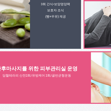
3회 간식•보양영양팩
보호자 조식
(빵+우유) 제공
산후마사지를 위한 피부관리실 운영
담헐테라피 산전2회/유방케어 2회/골반균형운동