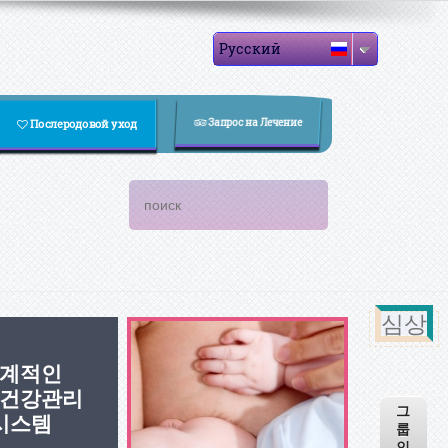
Русский
Запрос на Лечение
Послеродовой уход
Форма поиска
Поиск
심상
계적인
건강관리
그
시스템
룹
인