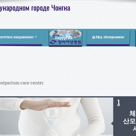
ународном городе Чонгна
а
итетное направление
Мед. обследование
Хирургия
ostpartum care center
1
체
산모