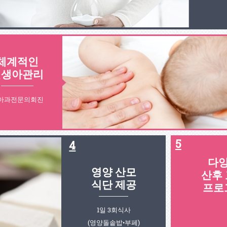
체계적인
신생아관리
아과전문의회진
5
4
다
영양 산모
산후
식단 제공
프로
1일 3회식사
(영양돌솥밥•부페)