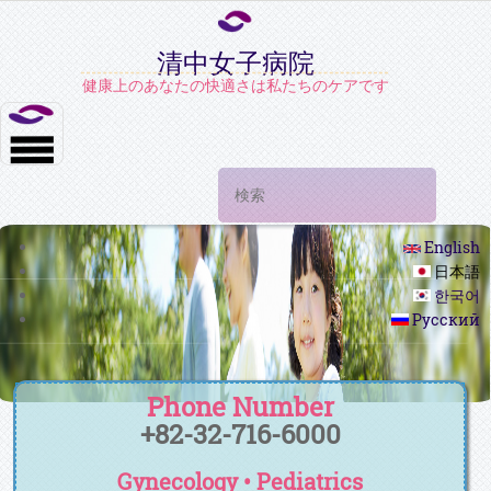
清中女子病院
健康上のあなたの快適さは私たちのケアです
検索フォーム
検索
English
日本語
한국어
Русский
Phone Number
+82-32-716-6000
Gynecology • Pediatrics