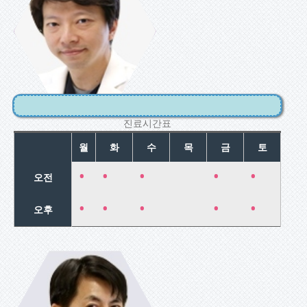
손창업
부인과내시경
수술/자궁근종
클리닉
진료시간표
월
화
수
목
금
토
•
•
•
•
•
오전
•
•
•
•
•
오후
이홍복