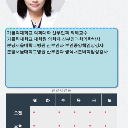
월경장애미혼
여성 클리닉/
부인과 예방접
종폐경 클리닉
가톨릭대학교 의과대학 산부인과 외래교수
가톨릭대학교 대학원 의학과 산부인과학의학박사
분당서울대학교병원 산부인과 부인종양학임상강사
분당서울대학교병원 산부인과 생식내분비학임상강사
진료시간표
월
화
수
목
금
토
•
•
•
•
•
오전
•
•
•
•
•
오후