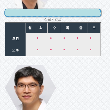
진료시간표
월
화
수
목
금
토
•
•
•
•
•
오전
•
•
•
•
•
오후
한윤종
산과/고위험임
신