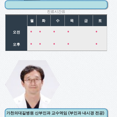
진료시간표
월
화
수
목
금
토
•
•
•
•
•
오전
•
•
•
•
•
오후
손문성
부인과 내시경
수술/
자궁근종 클리
닉
가천의대길병원 산부인과 교수역임 (부인과 내시경 전공)