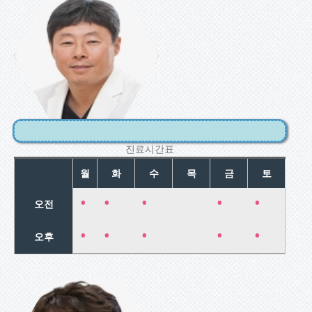
노성혁
산과/고위험임
신
진료시간표
월
화
수
목
금
토
•
•
•
•
•
오전
•
•
•
•
•
오후