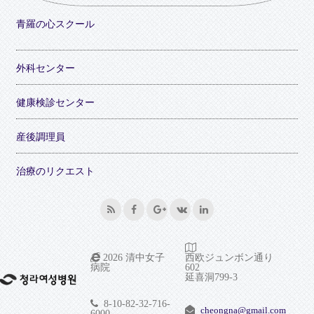
青羅の心スクール
外科センター
健康検診センター
産後調理員
治療のリクエスト
2026 清中女子
西欧ジュンボン通り
病院
602
延喜洞799-3
8-10-82-32-716-
cheongna@gmail.com
6000