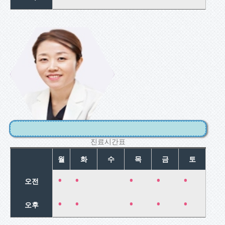
박지노
산과 산전관
리/미혼여성클
리닉
자궁내막증/피
임상담/부인과
검진
진료시간표
월
화
수
목
금
토
•
•
•
•
•
오전
•
•
•
•
•
오후