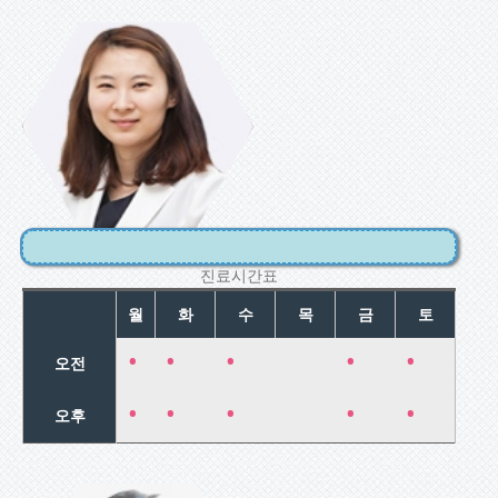
정민재
고위험 임신
클리닉/일반
임신 클리닉
미혼여성검진/
여성종합클리
닉닉
월경장애클리
진료시간표
월
화
수
목
금
토
•
•
•
•
•
오전
•
•
•
•
•
오후