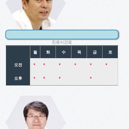
불임내분비클
리닉
부인과내시경
진료시간표
월
화
수
목
금
토
•
•
•
•
•
•
오전
•
•
•
•
오후
최병철
부인과내시경
수술/부인종양
클리닉