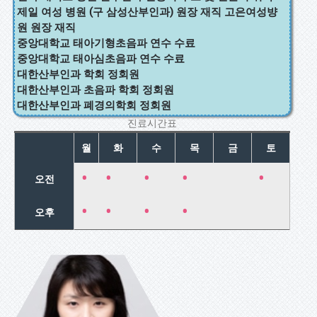
제일 여성 병원 (구 삼성산부인과) 원장 재직 고은여성뱡
원 원장 재직
중앙대학교 태아기형초음파 연수 수료
중앙대학교 태아심초음파 연수 수료
대한산부인과 학회 정회원
대한산부인과 초음파 학회 정회원
대한산부인과 폐경의학회 정회원
진료시간표
월
화
수
목
금
토
•
•
•
•
•
오전
•
•
•
•
오후
문정민
산전후 임신클
리닉/