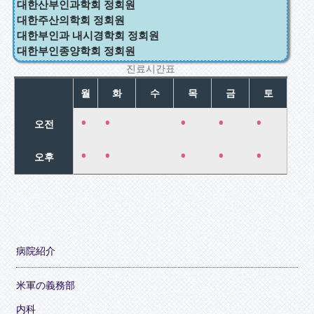
대한산부인과학회 정회원
대한주산의학회 정회원
대한부인과 내시경학회 정회원
대한부인종양학회 정회원
진료시간표
월
화
수
목
금
토
•
•
•
•
•
오전
•
•
•
•
•
오후
病院紹介
米軍の義務部
内科