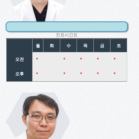
부인성형클리
닉
진료시간표
월
화
수
목
금
토
•
•
•
•
•
오전
•
•
•
•
•
오후
최영진
쌍태임신/고위
험임신
태아심장초음
파/태아유전학