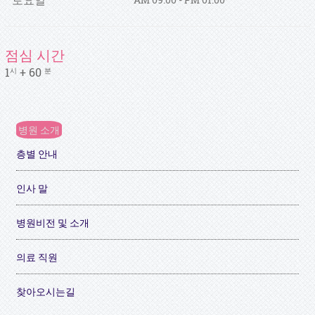
점심 시간
1
+ 60
시
분
병원 소개
층별 안내
인사 말
병원비전 및 소개
의료 직원
찾아오시는길