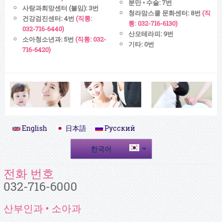
분만 • 수술: 7번
사랑과희망센터 (불임): 3번
청라맘스쿨 문화센터: 8번
(직
건강검진센터: 4번
(직통:
통: 032-716-6130)
032-716-6440)
산모테라피: 9번
소아청소년과: 5번
(직통: 032-
기타: 0번
716-6420)
English
日本語
Русский
한국어
전화 번호
032-716-6000
산부인과 • 소아과