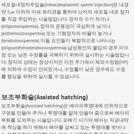
세포질내정자주입술(Intracytoplasmic sperm injection)은 내경
약 5㎛ 이하의 미세 유리관을 통하여 난자의 세포질 내로 정자
를 직접 주입하는 시술법입니다. 정자의 수가 적거나
(oligozoospermia), 정자의 운동성이 극심하게 낮거나
(asthemozoospermia) 또는 기형정자의 비율이 높거나
(teratozoospermia) 이들 요인들이 복합적으로 나타나는
(oligoasthenoteratozoospermia) 남성원인의 불임의 경우 미수
정 또는 낮은 수정률을 극복하기 위하여 실시하는 시술법입니
다. 정자의 상태는 정상이지만 이전 주기에서 체외수정법(IVF)
에 의하여 수정이 안되었거나, 수정률이 낮은 경우에도 수정
률 향상을 위하여 실시할 수 있습니다
.
보조부화술(Assisted hatching)
보조부화술(Assisted hatching)은 배아의투명대에 인위적으로
구멍을 만들어 주거나 투명대를 얇게 만들어 줌으로써 배아의
부화를 도와주는 시술입니다. 포배기 시기의 배아는 자궁내막
에 착상을 하기 위해서 배아를 감싸고 있는 투명대를 벗어나