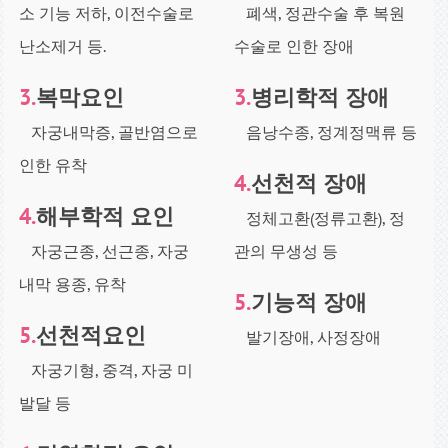
소 기능 저하, 이전수술로
폐색, 정관수술 후 복원
난소제거 등
.
수술로 인한 장애
3.
복막요인
3.
병리학적 장애
자궁내막증, 골반염으로
음낭수종, 정계정맥류 등
인한 유착
4.
선천적 장애
4.
해부학적 요인
정체고환(정류고환), 정
자궁근종, 선근종, 자궁
관의 무생성 등
내막 용종, 유착
5.
기능적 장애
5.
선천적요인
발기장애, 사정장애
자궁기형, 중격, 자궁 미
발달 등