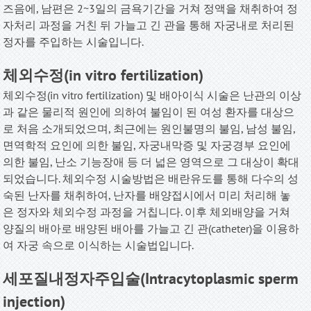
즈음에, 남편은 2~3일의 금욕기간을 거쳐 정액을 채취하여 정
자처리 과정을 거친 뒤 가늘고 긴 관을 통해 자궁내로 처리된
정자를 주입하는 시술입니다
.
체외수정(in vitro fertilization)
체외수정(in vitro fertilization) 및 배아이식 시술은 난관의 이상
과 같은 물리적 원인에 의하여 불임이 된 여성 환자를 대상으
로 처음 소개되었으며, 최근에는 원인불명의 불임, 남성 불임,
면역학적 요인에 의한 불임, 자궁내막증 및 자궁경부 요인에
의한 불임, 난소 기능장애 등 더 넓은 영역으로 그 대상이 확대
되었습니다. 체외수정 시술방법은 배란유도를 통해 다수의 성
숙된 난자를 채취하여, 난자를 배양접시에서 미리 처리해 놓
은 정자와 체외수정 과정을 거칩니다. 이후 체외배양을 거쳐
양질의 배아로 배양된 배아를 가늘고 긴 관(catheter)을 이용하
여 자궁 속으로 이식하는 시술법입니다
.
세포질내정자주입술(Intracytoplasmic sperm
injection)